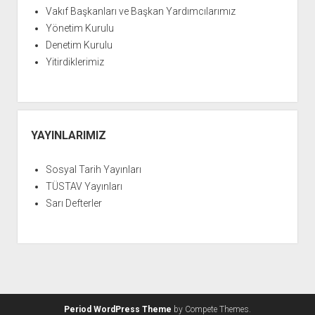
YURTDIŞI KİTAPLIĞI
aç
Vakıf Başkanları ve Başkan Yardımcılarımız
ATTF KİTAPLIĞI
Yönetim Kurulu
Denetim Kurulu
FİDEF KİTAPLIĞI
Yitirdiklerimiz
TDF KİTAPLIĞI
GDF KİTAPLIĞI
YAYINLARIMIZ
Sosyal Tarih Yayınları
TÜSTAV Yayınları
Sarı Defterler
Period WordPress Theme
by Compete Themes.