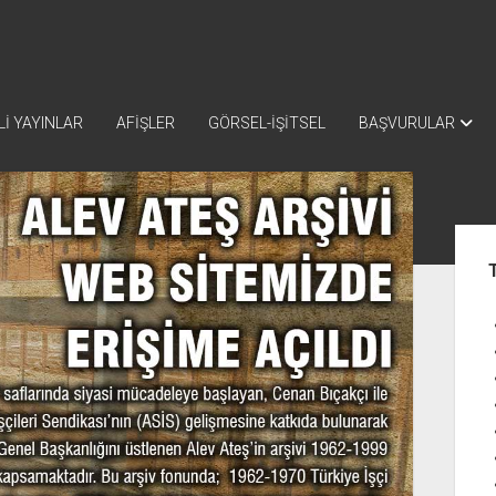
İ YAYINLAR
AFİŞLER
GÖRSEL-İŞİTSEL
BAŞVURULAR
Yan
Me