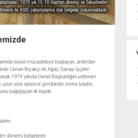
temizde
flarında siyasi mücadeleye başlayan, ardından
nde Cenan Bıçakçı ile Ağaç Sanayi İşçileri
narak 1979 yılında Genel Başkanlığını üstlenen
ak uzun süre işkence gördükten sonra tutuklu
nu bağışlayan ilk kişidir.
arını
tim dönemi belgelerini