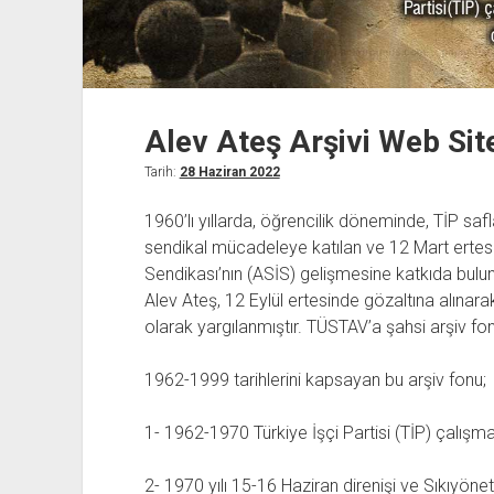
Alev Ateş Arşivi Web Si
Tarih:
28 Haziran 2022
1960’lı yıllarda, öğrencilik döneminde, TİP sa
sendikal mücadeleye katılan ve 12 Mart ertesi
Sendikası’nın (ASİS) gelişmesine katkıda bulu
Alev Ateş, 12 Eylül ertesinde gözaltına alınar
olarak yargılanmıştır. TÜSTAV’a şahsi arşiv fonu
1962-1999 tarihlerini kapsayan bu arşiv fonu;
1- 1962-1970 Türkiye İşçi Partisi (TİP) çalışmal
2- 1970 yılı 15-16 Haziran direnişi ve Sıkıyöne