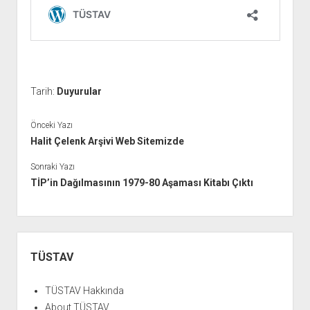
YURTDIŞI KİTAPLIĞI
aç
ATTF KİTAPLIĞI
FİDEF KİTAPLIĞI
TDF KİTAPLIĞI
GDF KİTAPLIĞI
Tarih:
Duyurular
Önceki Yazı
Halit Çelenk Arşivi Web Sitemizde
Sonraki Yazı
TİP’in Dağılmasının 1979-80 Aşaması Kitabı Çıktı
Yan
Menü
TÜSTAV
TÜSTAV Hakkında
About TÜSTAV