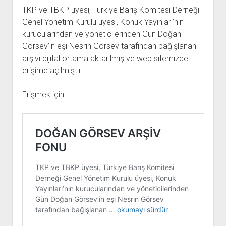
açılır
BARIŞ HAREKETLERİ ARŞİV FONU
SOL HAREKETLER KİTAPLIĞI
ÜYE BAŞVURU FORMU
İLETİŞİM
aç
TKP ve TBKP üyesi, Türkiye Barış Komitesi Derneği
menüyü
ARŞİVLERDEN YARARLANMA FORMU
DAVA DOSYALARI ARŞİV FONU
EMEK HAREKETİ KİTAPLIĞI
İLETİŞİM BİLGİLERİ
aç
Genel Yönetim Kurulu üyesi, Konuk Yayınları’nın
kurucularından ve yöneticilerinden Gün Doğan
GÖRSEL-İŞİTSEL ARŞİV FONU
BARIŞ HAREKETİ KİTAPLIĞI
BANKA HESAPLARIMIZ
KİTAP ABONE FORMU
Görsev’in eşi Nesrin Görsev tarafından bağışlanan
ARŞİVLERDEN YARARLANMA KOŞULLARI
GENÇLİK HAREKETİ KİTAPLIĞI
ÇALIŞMA GÜNLERİMİZ
arşivi dijital ortama aktarılmış ve web sitemizde
KADIN HAREKETİ KİTAPLIĞI
erişime açılmıştır.
ÖĞRETMEN HAREKETİ KİTAPLIĞI
Erişmek için:
ANTİKOMÜNİZM KİTAPLIĞI
AYDINLIK KÜLLİYATI KİTAPLIĞI
NÂZIM HİKMET KİTAPLIĞI
HİKMET KIVILCIMLI KİTAPLIĞI
KERİM SADİ KİTAPLIĞI
HAYDAR RİFAT KİTAPLIĞI
1940’LI YILLAR KİTAPLIĞI
açılır
YURTDIŞI KİTAPLIĞI
menüyü