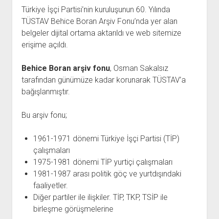
açılır
BARIŞ HAREKETLERİ ARŞİV FONU
SOL HAREKETLER KİTAPLIĞI
ÜYE BAŞVURU FORMU
İLETİŞİM
aç
Türkiye İşçi Partisi’nin kuruluşunun 60. Yılında
menüyü
ARŞİVLERDEN YARARLANMA FORMU
DAVA DOSYALARI ARŞİV FONU
EMEK HAREKETİ KİTAPLIĞI
İLETİŞİM BİLGİLERİ
aç
TÜSTAV Behice Boran Arşiv Fonu’nda yer alan
belgeler dijital ortama aktarıldı ve web sitemize
GÖRSEL-İŞİTSEL ARŞİV FONU
BARIŞ HAREKETİ KİTAPLIĞI
BANKA HESAPLARIMIZ
KİTAP ABONE FORMU
erişime açıldı.
ARŞİVLERDEN YARARLANMA KOŞULLARI
GENÇLİK HAREKETİ KİTAPLIĞI
ÇALIŞMA GÜNLERİMİZ
KADIN HAREKETİ KİTAPLIĞI
Behice Boran arşiv fonu
, Osman Sakalsız
tarafından günümüze kadar korunarak TÜSTAV’a
ÖĞRETMEN HAREKETİ KİTAPLIĞI
bağışlanmıştır.
ANTİKOMÜNİZM KİTAPLIĞI
AYDINLIK KÜLLİYATI KİTAPLIĞI
Bu arşiv fonu;
NÂZIM HİKMET KİTAPLIĞI
1961-1971 dönemi Türkiye İşçi Partisi (TİP)
HİKMET KIVILCIMLI KİTAPLIĞI
çalışmaları
KERİM SADİ KİTAPLIĞI
1975-1981 dönemi TİP yurtiçi çalışmaları
1981-1987 arası politik göç ve yurtdışındaki
HAYDAR RİFAT KİTAPLIĞI
faaliyetler.
1940’LI YILLAR KİTAPLIĞI
Diğer partiler ile ilişkiler. TİP, TKP, TSİP ile
açılır
YURTDIŞI KİTAPLIĞI
birleşme görüşmelerine
menüyü