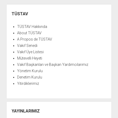
YURTDIŞI KİTAPLIĞI
aç
Yan
ATTF KİTAPLIĞI
Menü
TÜSTAV
FİDEF KİTAPLIĞI
TDF KİTAPLIĞI
TÜSTAV Hakkında
About TÜSTAV
GDF KİTAPLIĞI
A Propos de TÜSTAV
Vakıf Senedi
Vakıf Üye Listesi
Mütevelli Heyeti
Vakıf Başkanları ve Başkan Yardımcılarımız
Yönetim Kurulu
Denetim Kurulu
Yitirdiklerimiz
YAYINLARIMIZ