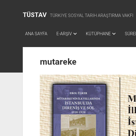
TÜSTAV
TÜRKİYE SOSYAL TARİH ARAŞTIRMA VAKFI
ANA SAYFA
E-ARŞİV
KÜTÜPHANE
SÜREL
mutareke