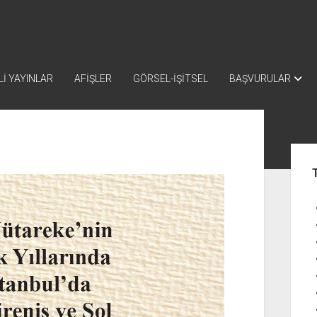
İ YAYINLAR
AFİŞLER
GÖRSEL-İŞİTSEL
BAŞVURULAR
Yan
Me