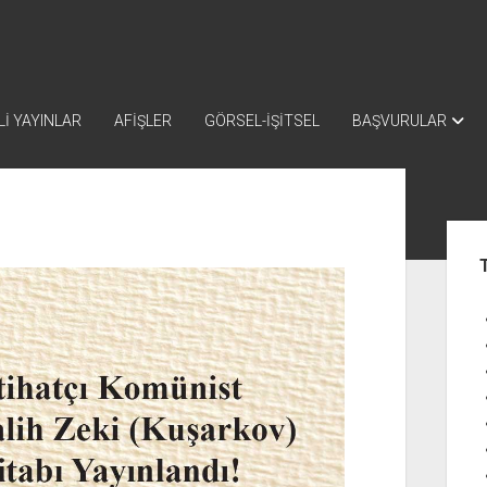
İ YAYINLAR
AFİŞLER
GÖRSEL-İŞİTSEL
BAŞVURULAR
Yan
Me