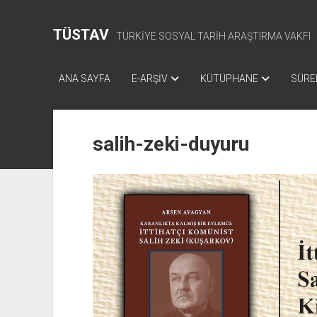
TÜSTAV
TÜRKİYE SOSYAL TARİH ARAŞTIRMA VAKFI
ANA SAYFA
E-ARŞİV
KÜTÜPHANE
SÜREL
salih-zeki-duyuru