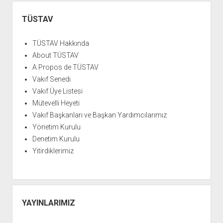
YURTDIŞI KİTAPLIĞI
aç
Yan
ATTF KİTAPLIĞI
Menü
TÜSTAV
FİDEF KİTAPLIĞI
TÜSTAV Hakkında
TDF KİTAPLIĞI
About TÜSTAV
GDF KİTAPLIĞI
A Propos de TÜSTAV
Vakıf Senedi
Vakıf Üye Listesi
Mütevelli Heyeti
Vakıf Başkanları ve Başkan Yardımcılarımız
Yönetim Kurulu
Denetim Kurulu
Yitirdiklerimiz
YAYINLARIMIZ