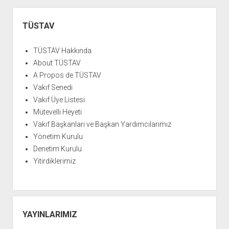
YURTDIŞI KİTAPLIĞI
aç
Yan
ATTF KİTAPLIĞI
Menü
TÜSTAV
FİDEF KİTAPLIĞI
TÜSTAV Hakkında
TDF KİTAPLIĞI
About TÜSTAV
GDF KİTAPLIĞI
A Propos de TÜSTAV
Vakıf Senedi
Vakıf Üye Listesi
Mütevelli Heyeti
Vakıf Başkanları ve Başkan Yardımcılarımız
Yönetim Kurulu
Denetim Kurulu
Yitirdiklerimiz
YAYINLARIMIZ