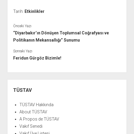
Tarih:
Etkinlikler
Önceki Yazı
“Diyarbakır’ın Dönüşen Toplumsal Coğrafyası ve
Politikanın Mekansallığı” Sunumu
Sonraki Yazı
Feridun Gürgöz Bizimle!
Yan
Menü
TÜSTAV
TÜSTAV Hakkında
About TÜSTAV
A Propos de TÜSTAV
Vakıf Senedi
Vakıf Üye Listesi