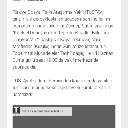
açılır
BARIŞ HAREKETLERİ ARŞİV FONU
SOL HAREKETLER KİTAPLIĞI
ÜYE BAŞVURU FORMU
İLETİŞİM
aç
menüyü
ARŞİVLERDEN YARARLANMA FORMU
DAVA DOSYALARI ARŞİV FONU
EMEK HAREKETİ KİTAPLIĞI
İLETİŞİM BİLGİLERİ
aç
Türkiye Sosyal Tarih Araştırma Vakfı (TÜSTAV)
girişimiyle gerçekleştirilen akademi seminerlerinin
GÖRSEL-İŞİTSEL ARŞİV FONU
BARIŞ HAREKETİ KİTAPLIĞI
BANKA HESAPLARIMIZ
KİTAP ABONE FORMU
son oturumunda sunumlar Zeynep Suda tarafından
ARŞİVLERDEN YARARLANMA KOŞULLARI
GENÇLİK HAREKETİ KİTAPLIĞI
ÇALIŞMA GÜNLERİMİZ
“Kentsel Dönüşüm: Fikirtepe’de Hayaller Bulutlara
KADIN HAREKETİ KİTAPLIĞI
Ulaşıyor Mu?” başlığı ve Kaya Tokmakçıoğlu
tarafından “Kuruluşundan Günümüze İstanbul’un
ÖĞRETMEN HAREKETİ KİTAPLIĞI
Toplumsal Mücadeleler Tarihi” başlığı ile 14 Haziran
ANTİKOMÜNİZM KİTAPLIĞI
Cuma günü saat 19.00’da vakıf merkezinde
AYDINLIK KÜLLİYATI KİTAPLIĞI
yapılacaktır.
NÂZIM HİKMET KİTAPLIĞI
TÜSTAV Akademi Seminerleri kapsamında yapılan
HİKMET KIVILCIMLI KİTAPLIĞI
tüm sunumlar herkese açıktır ve sunumlara katılım
KERİM SADİ KİTAPLIĞI
ücretsizdir.
HAYDAR RİFAT KİTAPLIĞI
1940’LI YILLAR KİTAPLIĞI
açılır
YURTDIŞI KİTAPLIĞI
menüyü