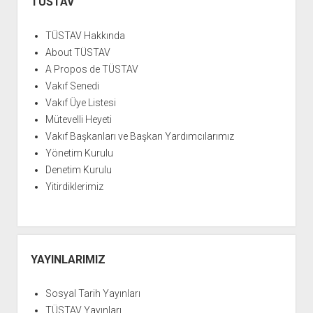
Menü
TÜSTAV
YURTDIŞI KİTAPLIĞI
aç
ATTF KİTAPLIĞI
TÜSTAV Hakkında
FİDEF KİTAPLIĞI
About TÜSTAV
A Propos de TÜSTAV
TDF KİTAPLIĞI
Vakıf Senedi
GDF KİTAPLIĞI
Vakıf Üye Listesi
Mütevelli Heyeti
Vakıf Başkanları ve Başkan Yardımcılarımız
Yönetim Kurulu
Denetim Kurulu
Yitirdiklerimiz
YAYINLARIMIZ
Sosyal Tarih Yayınları
TÜSTAV Yayınları