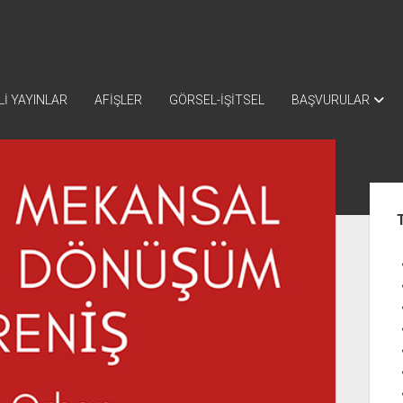
İ YAYINLAR
AFİŞLER
GÖRSEL-İŞİTSEL
BAŞVURULAR
Yan
Me