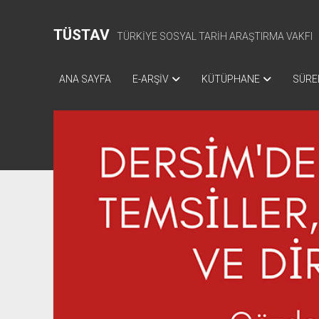
TÜSTAV
TÜRKİYE SOSYAL TARİH ARAŞTIRMA VAKFI
ANA SAYFA
E-ARŞİV
KÜTÜPHANE
SÜREL