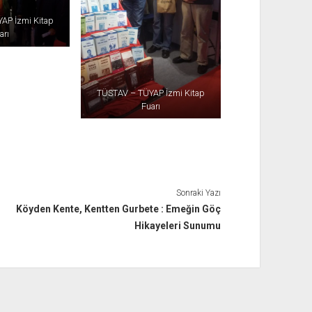
AP İzmi Kitap
arı
TÜSTAV – TÜYAP İzmi Kitap
Fuarı
Sonraki Yazı
Köyden Kente, Kentten Gurbete : Emeğin Göç
Hikayeleri Sunumu