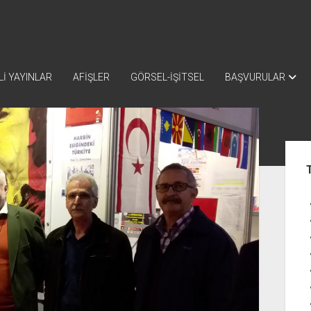
İ YAYINLAR
AFİŞLER
GÖRSEL-İŞİTSEL
BAŞVURULAR
Yan
Me