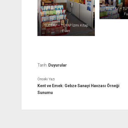
TÜSTAV – TÜY
Fu
TÜSTAV – TÜYAP İzmi Kitap
Fuarı
Tarih:
Duyurular
Önceki Yazı
Kent ve Emek: Gebze Sanayi Havzası Örneği
Sunumu