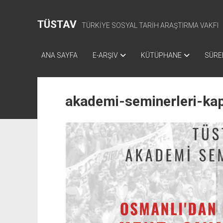
TÜSTAV
TÜRKİYE SOSYAL TARİH ARAŞTIRMA VAKFI
ANA SAYFA
E-ARŞİV
KÜTÜPHANE
SÜREL
akademi-seminerleri-ka