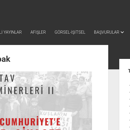
İ YAYINLAR
AFİŞLER
GÖRSEL-İŞİTSEL
BAŞVURULAR
pak
Yan
Me