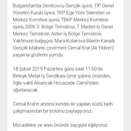
açılır
BARIŞ HAREKETLERİ ARŞİV FONU
SOL HAREKETLER KİTAPLIĞI
ÜYE BAŞVURU FORMU
İLETİŞİM
aç
Bulgaristan’da Dimitrovcu Gençlik üyesi, TİP Genel
menüyü
ARŞİVLERDEN YARARLANMA FORMU
DAVA DOSYALARI ARŞİV FONU
EMEK HAREKETİ KİTAPLIĞI
İLETİŞİM BİLGİLERİ
aç
Yönetim Kurulu üyesi, TKP Ege Yöre Sekreteri ve
Merkez Komitesi üyesi, TBKP Merkez Komitesi
GÖRSEL-İŞİTSEL ARŞİV FONU
BARIŞ HAREKETİ KİTAPLIĞI
BANKA HESAPLARIMIZ
KİTAP ABONE FORMU
üyesi, DİSK 3. Bölge Temsilcisi, T. Maden-İş Genel
ARŞİVLERDEN YARARLANMA KOŞULLARI
GENÇLİK HAREKETİ KİTAPLIĞI
ÇALIŞMA GÜNLERİMİZ
Merkez Temsilcisi, Aster-İş Bölge Temsilcisi,
KADIN HAREKETİ KİTAPLIĞI
Vakfımızın bağışçısı, Mara Kolarova Bilen’in Kanatlı
Gençlik kitabının çevirmeni Cemal Kral (Ali Yıldırım)
ÖĞRETMEN HAREKETİ KİTAPLIĞI
yaşama gözlerini yumdu.
ANTİKOMÜNİZM KİTAPLIĞI
AYDINLIK KÜLLİYATI KİTAPLIĞI
18 Şubat 2019 Pazartesi günü saat 11:00’de
Birleşik Metal-İş Sendikası İzmir şubesi önünden,
NÂZIM HİKMET KİTAPLIĞI
öğle vakti Alsancak Hocazade Camii’nden
HİKMET KIVILCIMLI KİTAPLIĞI
uğurlanacak.
KERİM SADİ KİTAPLIĞI
Cemal Kral’ın anısına kendisi ile yapılan sözlü tarih
HAYDAR RİFAT KİTAPLIĞI
çalışmasından bir bölümü paylaşıyoruz.
1940’LI YILLAR KİTAPLIĞI
açılır
YURTDIŞI KİTAPLIĞI
Mücadelesi ve anısı önünde saygıyla eğiliyoruz.
menüyü