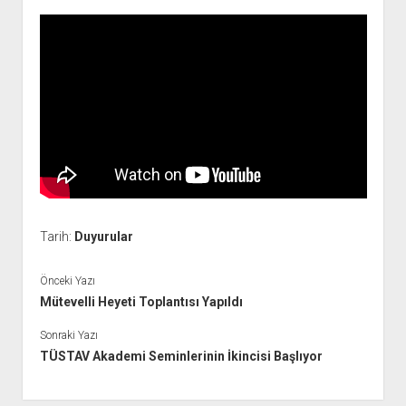
YURTDIŞI KİTAPLIĞI
aç
ATTF KİTAPLIĞI
FİDEF KİTAPLIĞI
TDF KİTAPLIĞI
GDF KİTAPLIĞI
Tarih:
Duyurular
Önceki Yazı
Mütevelli Heyeti Toplantısı Yapıldı
Sonraki Yazı
TÜSTAV Akademi Seminlerinin İkincisi Başlıyor