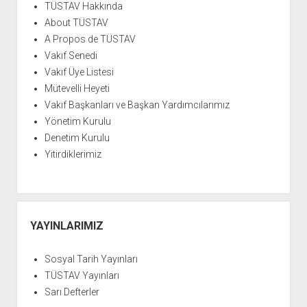
YURTDIŞI KİTAPLIĞI
aç
TÜSTAV Hakkında
About TÜSTAV
ATTF KİTAPLIĞI
A Propos de TÜSTAV
FİDEF KİTAPLIĞI
Vakıf Senedi
TDF KİTAPLIĞI
Vakıf Üye Listesi
Mütevelli Heyeti
GDF KİTAPLIĞI
Vakıf Başkanları ve Başkan Yardımcılarımız
Yönetim Kurulu
Denetim Kurulu
Yitirdiklerimiz
YAYINLARIMIZ
Sosyal Tarih Yayınları
TÜSTAV Yayınları
Sarı Defterler