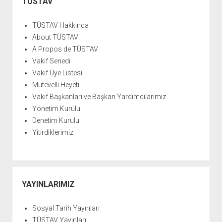
Menü
TÜSTAV
YURTDIŞI KİTAPLIĞI
aç
ATTF KİTAPLIĞI
TÜSTAV Hakkında
FİDEF KİTAPLIĞI
About TÜSTAV
A Propos de TÜSTAV
TDF KİTAPLIĞI
Vakıf Senedi
GDF KİTAPLIĞI
Vakıf Üye Listesi
Mütevelli Heyeti
Vakıf Başkanları ve Başkan Yardımcılarımız
Yönetim Kurulu
Denetim Kurulu
Yitirdiklerimiz
YAYINLARIMIZ
Sosyal Tarih Yayınları
TÜSTAV Yayınları