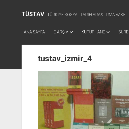
TÜSTAV
TÜRKİYE SOSYAL TARİH ARAŞTIRMA VAKFI
ANA SAYFA
E-ARŞİV
KÜTÜPHANE
SÜREL
tustav_izmir_4