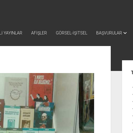
İ YAYINLAR
AFİŞLER
GÖRSEL-İŞİTSEL
BAŞVURULAR
Yan
Me