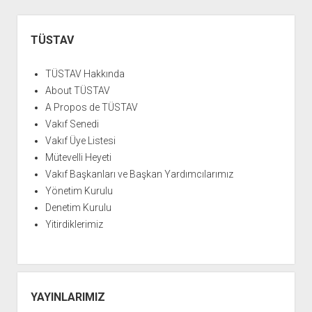
YURTDIŞI KİTAPLIĞI
aç
Yan
ATTF KİTAPLIĞI
Menü
TÜSTAV
FİDEF KİTAPLIĞI
TDF KİTAPLIĞI
TÜSTAV Hakkında
About TÜSTAV
GDF KİTAPLIĞI
A Propos de TÜSTAV
Vakıf Senedi
Vakıf Üye Listesi
Mütevelli Heyeti
Vakıf Başkanları ve Başkan Yardımcılarımız
Yönetim Kurulu
Denetim Kurulu
Yitirdiklerimiz
YAYINLARIMIZ