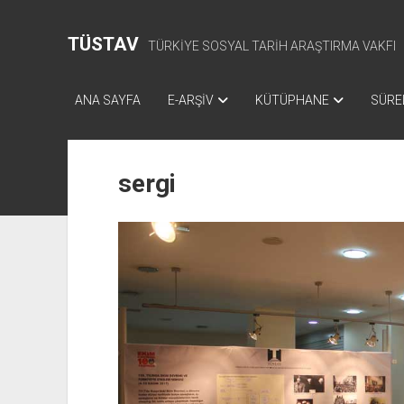
TÜSTAV
TÜRKİYE SOSYAL TARİH ARAŞTIRMA VAKFI
ANA SAYFA
E-ARŞİV
KÜTÜPHANE
SÜREL
sergi