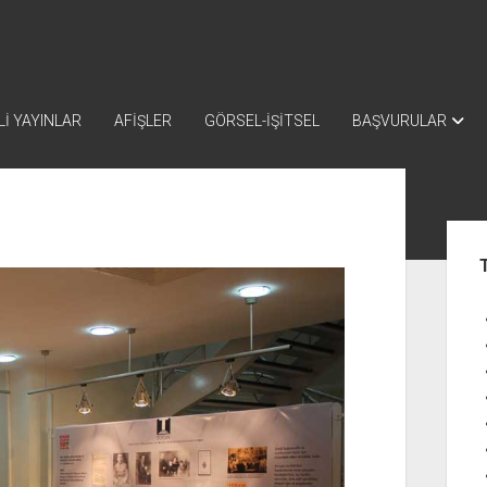
İ YAYINLAR
AFİŞLER
GÖRSEL-İŞİTSEL
BAŞVURULAR
Yan
Me