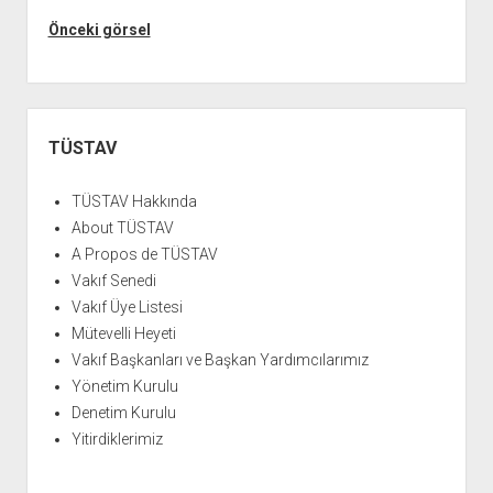
YURTDIŞI KİTAPLIĞI
aç
Önceki görsel
ATTF KİTAPLIĞI
FİDEF KİTAPLIĞI
TDF KİTAPLIĞI
Yan
Menü
GDF KİTAPLIĞI
TÜSTAV
TÜSTAV Hakkında
About TÜSTAV
A Propos de TÜSTAV
Vakıf Senedi
Vakıf Üye Listesi
Mütevelli Heyeti
Vakıf Başkanları ve Başkan Yardımcılarımız
Yönetim Kurulu
Denetim Kurulu
Yitirdiklerimiz