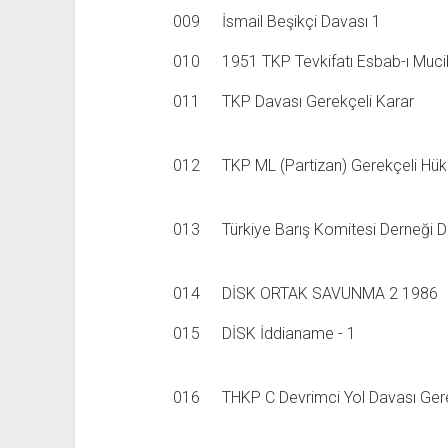
009
İsmail Beşikçi Davası 1
010
1951 TKP Tevkifatı Esbab-ı Muc
011
TKP Davası Gerekçeli Karar
012
TKP ML (Partizan) Gerekçeli Hü
013
Türkiye Barış Komitesi Derneği 
014
DİSK ORTAK SAVUNMA 2 1986
015
DİSK İddianame - 1
016
THKP C Devrimci Yol Davası Gerek