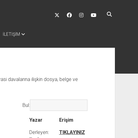
twitter
facebook
instagram
youtube
İLETİŞİM
si davalarına ilişkin dosya, belge ve
Bul:
Yazar
Erişim
Derleyen:
TIKLAYINIZ