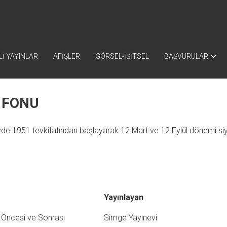
İ YAYINLAR
AFİŞLER
GÖRSEL-İŞİTSEL
BAŞVURULAR
 FONU
vde 1951 tevkifatından başlayarak 12 Mart ve 12 Eylül dönemi siya
Yayınlayan
 Öncesi ve Sonrası
Simge Yayınevi