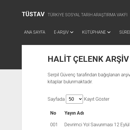
TÜSTAV
TÜRKİYE SOSYAL TARİH ARAŞTIRMA VAKFI
ANA SAYFA
E-ARŞİV
KÜTÜPHANE
SÜREL
HALİT ÇELENK ARŞİV
Serpil Güvenç tarafından bağışlanan arşi
kitaplar bulunmaktadır.
Sayfada
Kayıt Göster
No
Yayın Adı
001
Devrimci Yol Savunması 12 Eylül