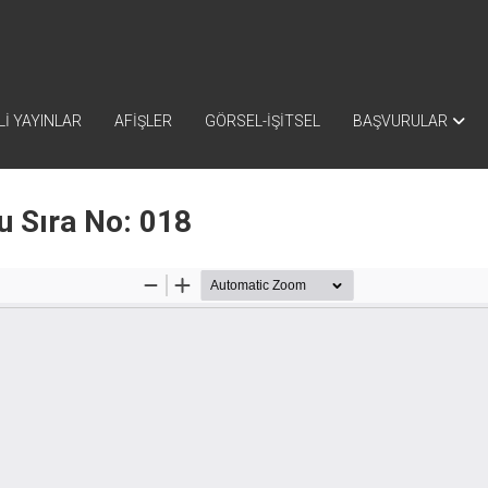
İ YAYINLAR
AFİŞLER
GÖRSEL-İŞİTSEL
BAŞVURULAR
u Sıra No: 018