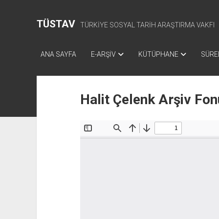
TÜSTAV
TÜRKİYE SOSYAL TARİH ARAŞTIRMA VAKFI
ANA SAYFA
E-ARŞİV
KÜTÜPHANE
SÜREL
Halit Çelenk Arşiv Fon