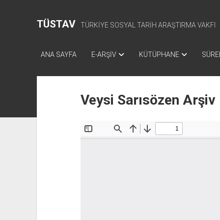
TÜSTAV
TÜRKİYE SOSYAL TARİH ARAŞTIRMA VAKFI
ANA SAYFA
E-ARŞİV
KÜTÜPHANE
SÜREL
Veysi Sarısözen Arşiv