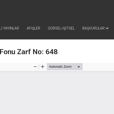
İ YAYINLAR
AFİŞLER
GÖRSEL-İŞİTSEL
BAŞVURULAR
 Fonu Zarf No: 648