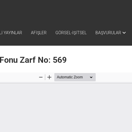
İ YAYINLAR
AFİŞLER
GÖRSEL-İŞİTSEL
BAŞVURULAR
 Fonu Zarf No: 569