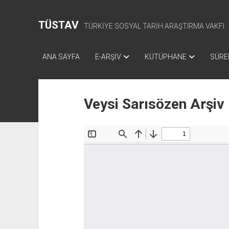
TÜSTAV
TÜRKİYE SOSYAL TARİH ARAŞTIRMA VAKFI
ANA SAYFA
E-ARŞİV
KÜTÜPHANE
SÜREL
Veysi Sarısözen Arşiv