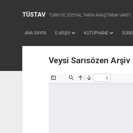
TÜSTAV
TÜRKİYE SOSYAL TARİH ARAŞTIRMA VAKFI
ANA SAYFA
E-ARŞİV
KÜTÜPHANE
SÜREL
Veysi Sarısözen Arşiv