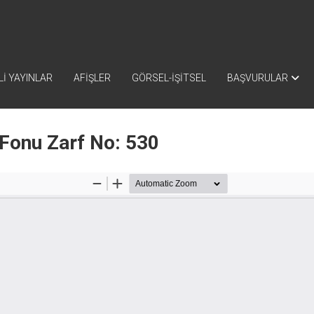
İ YAYINLAR
AFİŞLER
GÖRSEL-İŞİTSEL
BAŞVURULAR
 Fonu Zarf No: 530