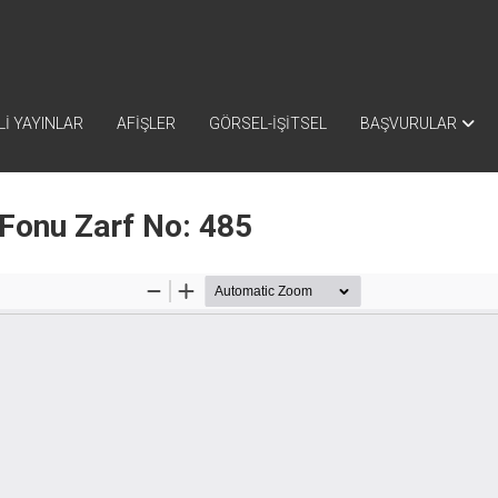
İ YAYINLAR
AFİŞLER
GÖRSEL-İŞİTSEL
BAŞVURULAR
 Fonu Zarf No: 485