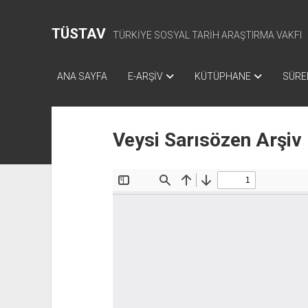
TÜSTAV
TÜRKİYE SOSYAL TARİH ARAŞTIRMA VAKFI
ANA SAYFA
E-ARŞİV
KÜTÜPHANE
SÜREL
Veysi Sarısözen Arşiv