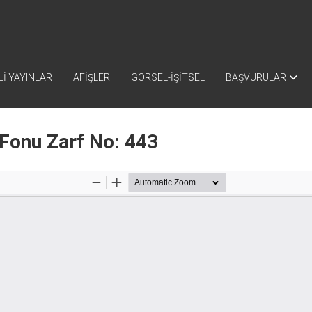
İ YAYINLAR
AFİŞLER
GÖRSEL-İŞİTSEL
BAŞVURULAR
 Fonu Zarf No: 443