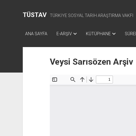
TÜSTAV
TÜRKİYE SOSYAL TARİH ARAŞTIRMA VAKFI
ANA SAYFA
E-ARŞİV
KÜTÜPHANE
SÜREL
Veysi Sarısözen Arşiv