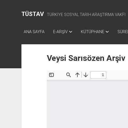
TÜSTAV
TÜRKİYE SOSYAL TARİH ARAŞTIRMA VAKFI
ANA SAYFA
E-ARŞİV
KÜTÜPHANE
SÜREL
Veysi Sarısözen Arşiv