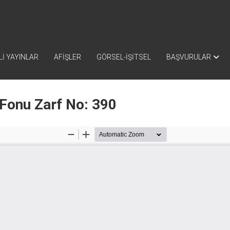
İ YAYINLAR
AFİŞLER
GÖRSEL-İŞİTSEL
BAŞVURULAR
 Fonu Zarf No: 390