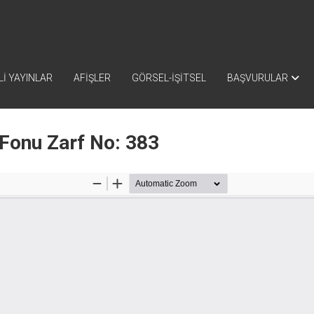
İ YAYINLAR
AFİŞLER
GÖRSEL-İŞİTSEL
BAŞVURULAR
 Fonu Zarf No: 383