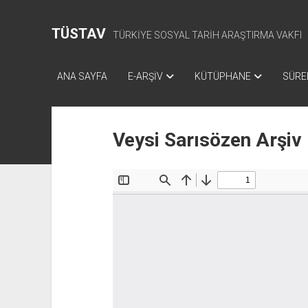
TÜSTAV
TÜRKİYE SOSYAL TARİH ARAŞTIRMA VAKFI
ANA SAYFA
E-ARŞİV
KÜTÜPHANE
SÜREL
Veysi Sarısözen Arşiv