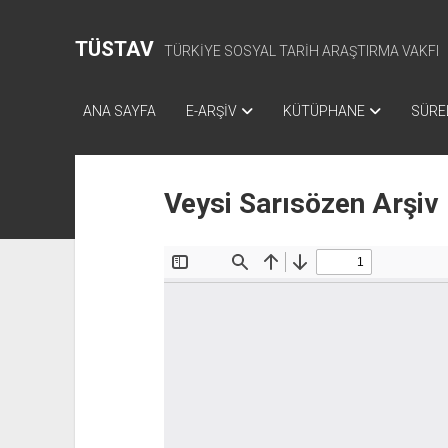
TÜSTAV
TÜRKİYE SOSYAL TARİH ARAŞTIRMA VAKFI
ANA SAYFA
E-ARŞİV
KÜTÜPHANE
SÜREL
Veysi Sarısözen Arşiv