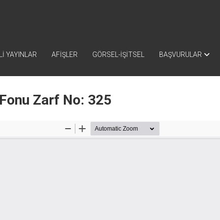
İ YAYINLAR
AFİŞLER
GÖRSEL-İŞİTSEL
BAŞVURULAR
 Fonu Zarf No: 325