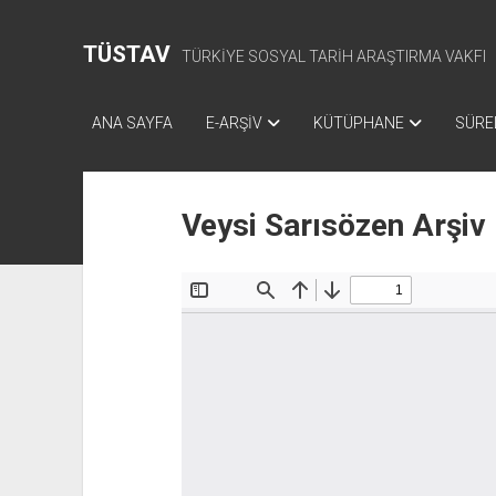
TÜSTAV
TÜRKİYE SOSYAL TARİH ARAŞTIRMA VAKFI
ANA SAYFA
E-ARŞİV
KÜTÜPHANE
SÜREL
Veysi Sarısözen Arşiv