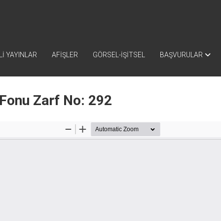
İ YAYINLAR
AFİŞLER
GÖRSEL-İŞİTSEL
BAŞVURULAR
 Fonu Zarf No: 292