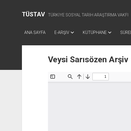
TÜSTAV
TÜRKİYE SOSYAL TARİH ARAŞTIRMA VAKFI
ANA SAYFA
E-ARŞİV
KÜTÜPHANE
SÜREL
Veysi Sarısözen Arşiv