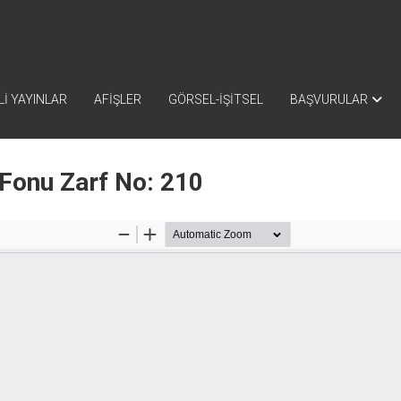
İ YAYINLAR
AFİŞLER
GÖRSEL-İŞİTSEL
BAŞVURULAR
 Fonu Zarf No: 210