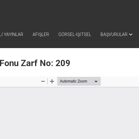
İ YAYINLAR
AFİŞLER
GÖRSEL-İŞİTSEL
BAŞVURULAR
 Fonu Zarf No: 209