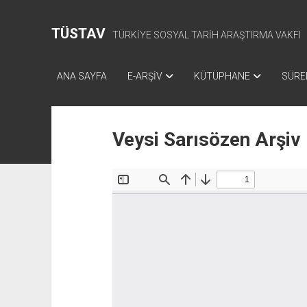
TÜSTAV
TÜRKİYE SOSYAL TARİH ARAŞTIRMA VAKFI
ANA SAYFA
E-ARŞİV
KÜTÜPHANE
SÜREL
Veysi Sarısözen Arşiv