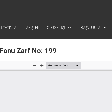
İ YAYINLAR
AFİŞLER
GÖRSEL-İŞİTSEL
BAŞVURULAR
 Fonu Zarf No: 199