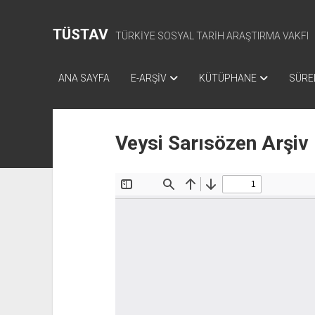
TÜSTAV
TÜRKİYE SOSYAL TARİH ARAŞTIRMA VAKFI
ANA SAYFA
E-ARŞİV
KÜTÜPHANE
SÜREL
Veysi Sarısözen Arşiv