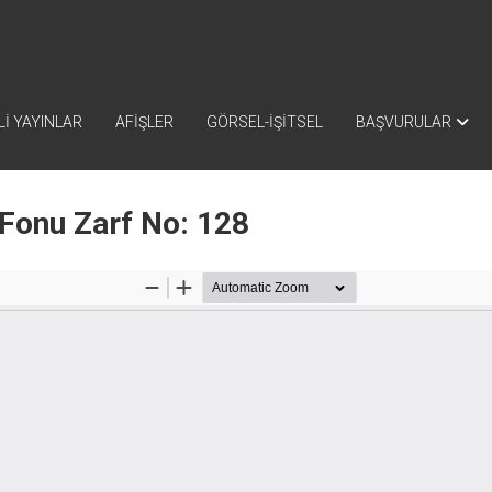
İ YAYINLAR
AFİŞLER
GÖRSEL-İŞİTSEL
BAŞVURULAR
 Fonu Zarf No: 128