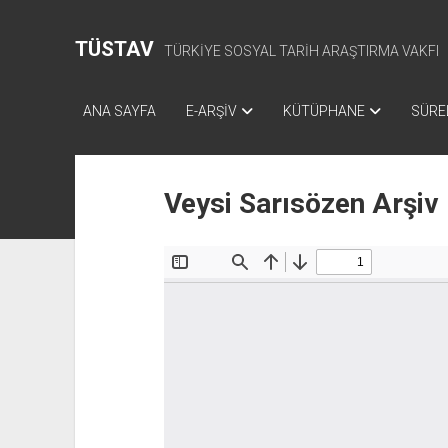
TÜSTAV
TÜRKİYE SOSYAL TARİH ARAŞTIRMA VAKFI
ANA SAYFA
E-ARŞİV
KÜTÜPHANE
SÜREL
Veysi Sarısözen Arşiv