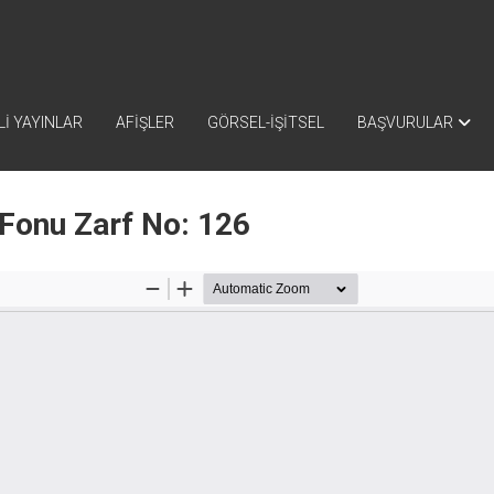
İ YAYINLAR
AFİŞLER
GÖRSEL-İŞİTSEL
BAŞVURULAR
 Fonu Zarf No: 126