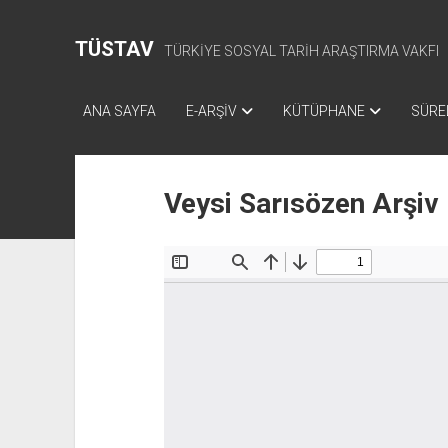
TÜSTAV
TÜRKİYE SOSYAL TARİH ARAŞTIRMA VAKFI
ANA SAYFA
E-ARŞİV
KÜTÜPHANE
SÜREL
Veysi Sarısözen Arşiv