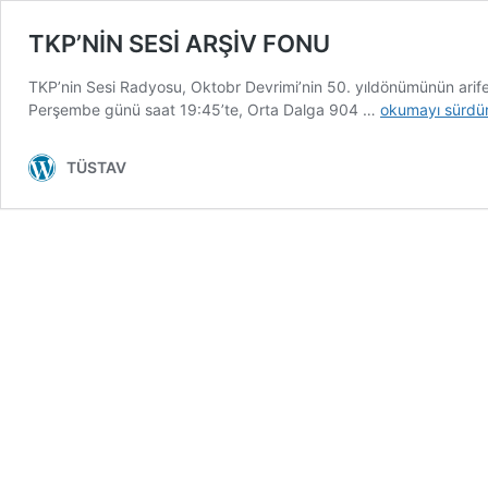
TKP’NİN SESİ ARŞİV FONU
TKP’nin Sesi Radyosu, Oktobr Devrimi’nin 50. yıldönümünün arifes
TKP’NİN
Perşembe günü saat 19:45’te, Orta Dalga 904 …
okumayı sürdü
SESİ
ARŞİV
TÜSTAV
FONU