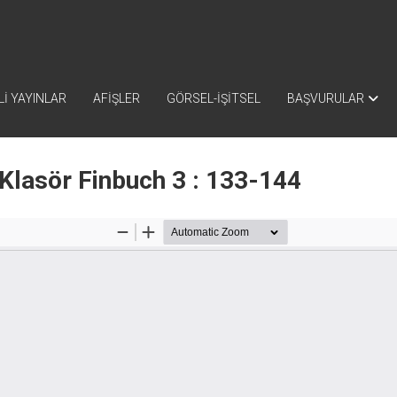
İ YAYINLAR
AFİŞLER
GÖRSEL-İŞİTSEL
BAŞVURULAR
Klasör Finbuch 3 : 133-144