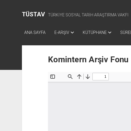
TÜSTAV
TÜRKİYE SOSYAL TARİH ARAŞTIRMA VAKFI
ANA SAYFA
E-ARŞİV
KÜTÜPHANE
SÜREL
Komintern Arşiv Fonu 