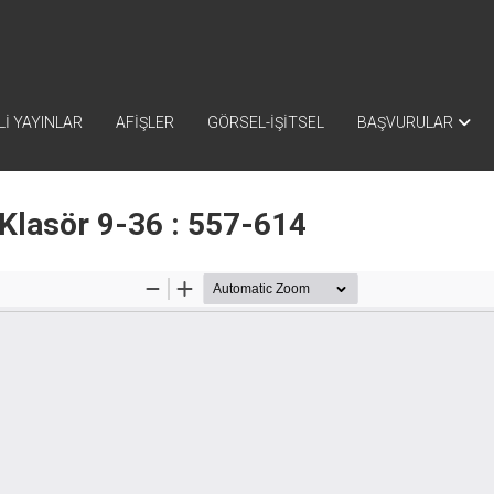
İ YAYINLAR
AFİŞLER
GÖRSEL-İŞİTSEL
BAŞVURULAR
Klasör 9-36 : 557-614