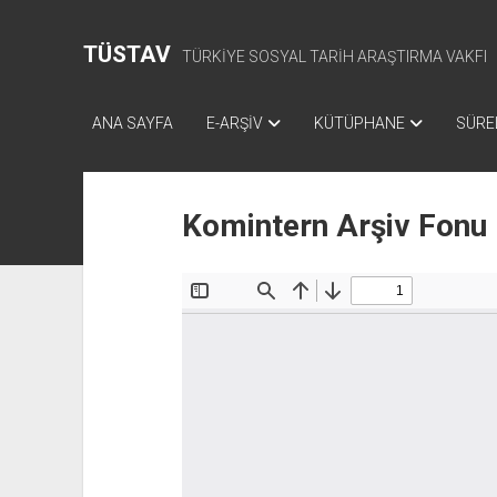
TÜSTAV
TÜRKİYE SOSYAL TARİH ARAŞTIRMA VAKFI
ANA SAYFA
E-ARŞİV
KÜTÜPHANE
SÜREL
Komintern Arşiv Fonu 