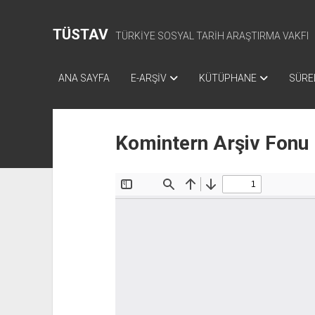
TÜSTAV
TÜRKİYE SOSYAL TARİH ARAŞTIRMA VAKFI
ANA SAYFA
E-ARŞİV
KÜTÜPHANE
SÜREL
Komintern Arşiv Fonu 