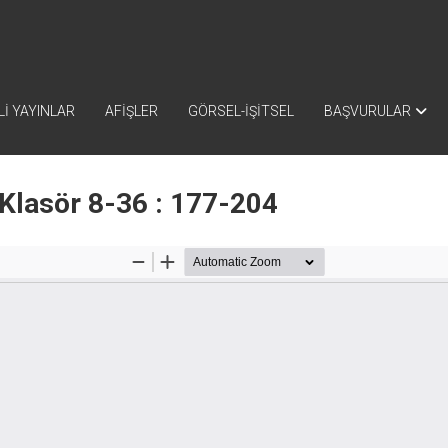
İ YAYINLAR
AFİŞLER
GÖRSEL-İŞİTSEL
BAŞVURULAR
Klasör 8-36 : 177-204