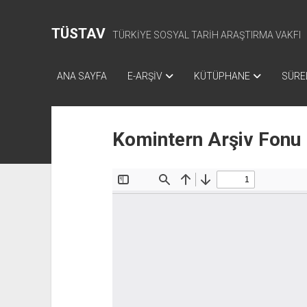
TÜSTAV
TÜRKİYE SOSYAL TARİH ARAŞTIRMA VAKFI
ANA SAYFA
E-ARŞİV
KÜTÜPHANE
SÜREL
Komintern Arşiv Fonu 