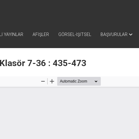
İ YAYINLAR
AFİŞLER
GÖRSEL-İŞİTSEL
BAŞVURULAR
Klasör 7-36 : 435-473