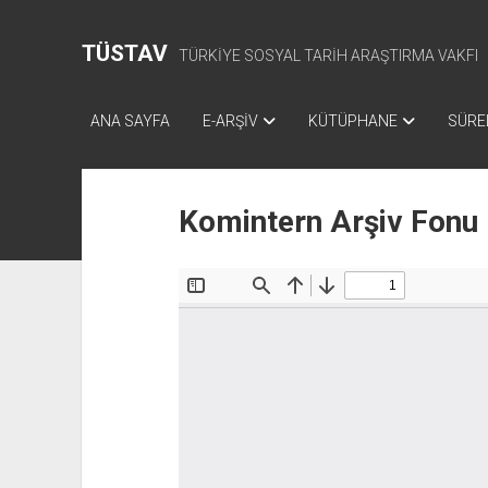
TÜSTAV
TÜRKİYE SOSYAL TARİH ARAŞTIRMA VAKFI
ANA SAYFA
E-ARŞİV
KÜTÜPHANE
SÜREL
Komintern Arşiv Fonu 