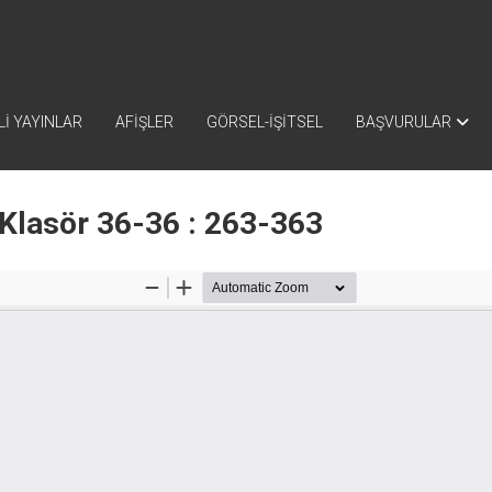
İ YAYINLAR
AFİŞLER
GÖRSEL-İŞİTSEL
BAŞVURULAR
Klasör 36-36 : 263-363