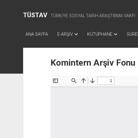
TÜSTAV
TÜRKİYE SOSYAL TARİH ARAŞTIRMA VAKFI
ANA SAYFA
E-ARŞİV
KÜTÜPHANE
SÜREL
Komintern Arşiv Fonu 