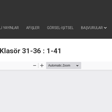
İ YAYINLAR
AFİŞLER
GÖRSEL-İŞİTSEL
BAŞVURULAR
Klasör 31-36 : 1-41