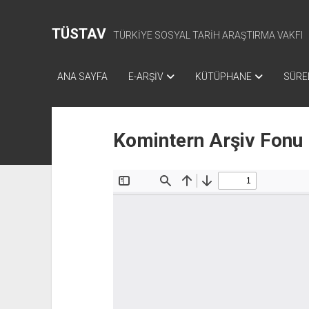
TÜSTAV
TÜRKİYE SOSYAL TARİH ARAŞTIRMA VAKFI
ANA SAYFA
E-ARŞİV
KÜTÜPHANE
SÜREL
Komintern Arşiv Fonu 