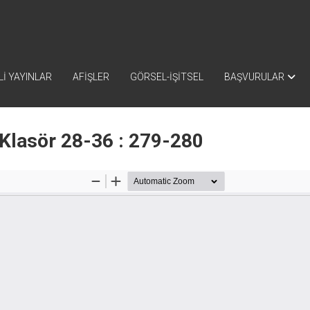
İ YAYINLAR
AFİŞLER
GÖRSEL-İŞİTSEL
BAŞVURULAR
Klasör 28-36 : 279-280