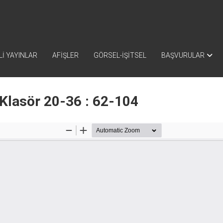
İ YAYINLAR
AFİŞLER
GÖRSEL-İŞİTSEL
BAŞVURULAR
Klasör 20-36 : 62-104