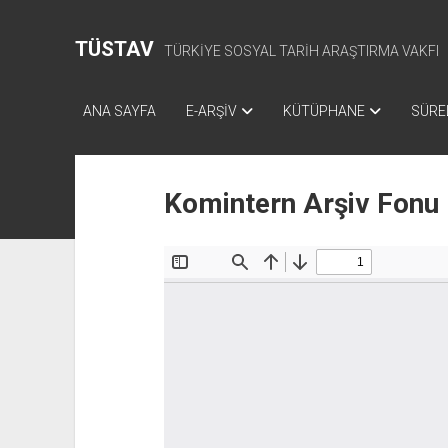
TÜSTAV
TÜRKİYE SOSYAL TARİH ARAŞTIRMA VAKFI
ANA SAYFA
E-ARŞİV
KÜTÜPHANE
SÜREL
Komintern Arşiv Fonu 