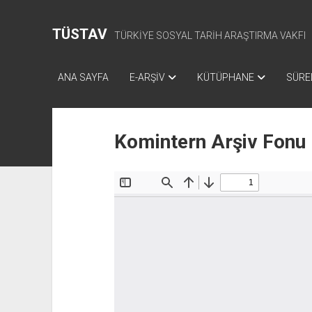
TÜSTAV
TÜRKİYE SOSYAL TARİH ARAŞTIRMA VAKFI
ANA SAYFA
E-ARŞİV
KÜTÜPHANE
SÜREL
Komintern Arşiv Fonu 