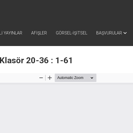
İ YAYINLAR
AFİŞLER
GÖRSEL-İŞİTSEL
BAŞVURULAR
Klasör 20-36 : 1-61