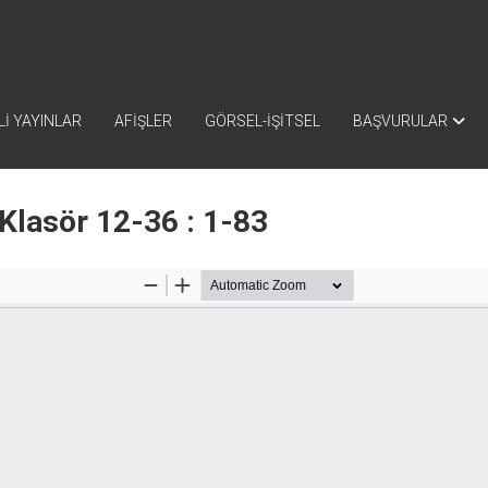
İ YAYINLAR
AFİŞLER
GÖRSEL-İŞİTSEL
BAŞVURULAR
Klasör 12-36 : 1-83