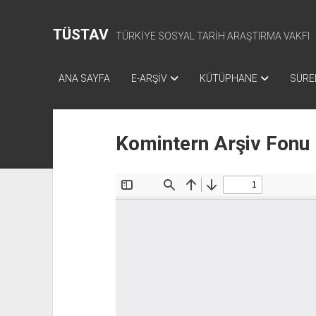
TÜSTAV
TÜRKİYE SOSYAL TARİH ARAŞTIRMA VAKFI
ANA SAYFA
E-ARŞİV
KÜTÜPHANE
SÜREL
Komintern Arşiv Fonu 