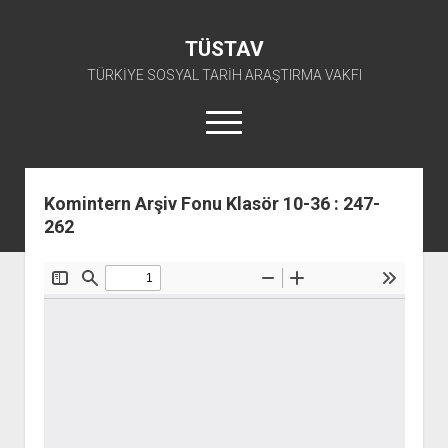
TÜSTAV
TÜRKİYE SOSYAL TARİH ARAŞTIRMA VAKFI
menüyü
aç
twitter
facebook
instagram
youtube
Komintern Arşiv Fonu Klasör 10-36 : 247-
262
ANA SAYFA
açılır
E-ARŞİV
menüyü
açılır
TKP ARŞİV FONU
KÜTÜPHANE
aç
menüyü
SÜRELİ YAYINLAR
TİP ARŞİV FONU
TKP KİTAPLIĞI
aç
TSİP ARŞİV FONU
TİP KİTAPLIĞI
AFİŞLER
TBKP ARŞİV FONU
GÖRSEL-İŞİTSEL
TSİP KİTAPLIĞI
açılır
İŞÇİ HAREKETLERİ ARŞİV FONU
TBKP KİTAPLIĞI
BAŞVURULAR
menüyü