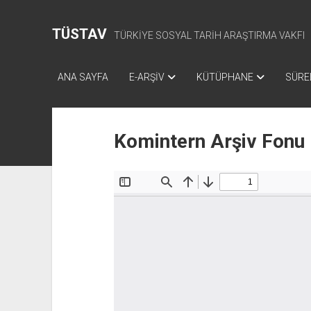
TÜSTAV
TÜRKİYE SOSYAL TARİH ARAŞTIRMA VAKFI
ANA SAYFA
E-ARŞİV
KÜTÜPHANE
SÜREL
Komintern Arşiv Fonu 