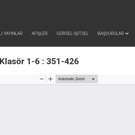
İ YAYINLAR
AFİŞLER
GÖRSEL-İŞİTSEL
BAŞVURULAR
Klasör 1-6 : 351-426